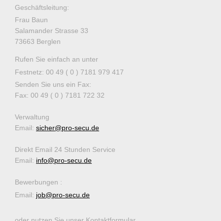
Geschäftsleitung:
Frau Baun
Salamander Strasse
33
73663
Berglen
Rufen Sie einfach an unter
Festnetz: 00 49 ( 0 ) 7181 979 417
Senden Sie uns ein Fax:
Fax: 00 49 ( 0 ) 7181 722 32
Verwaltung
Email:
sicher@pro-secu.de
Direkt Email 24 Stunden Service
Email:
info@pro-secu.de
Bewerbungen :
Email:
job@pro-secu.de
oder nutzen Sie unser Kontaktformular.